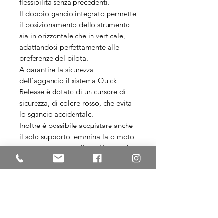
flessibilità senza precedenti.
Il doppio gancio integrato permette
il posizionamento dello strumento
sia in orizzontale che in verticale,
adattandosi perfettamente alle
preferenze del pilota.
A garantire la sicurezza
dell’aggancio il sistema Quick
Release è dotato di un cursore di
sicurezza, di colore rosso, che evita
lo sgancio accidentale.
Inoltre è possibile acquistare anche
il solo supporto femmina lato moto
per poter spostare il tuo Hugerock
X70 agevolmente su piu moto
Compatibile con le nostre
Piastre di
Navigazione
dedicate a Hugerock