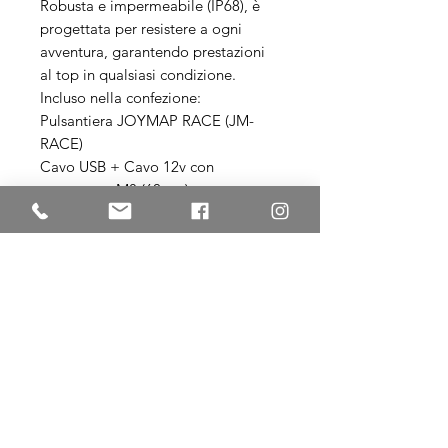
Robusta e impermeabile (IP68), è
progettata per resistere a ogni
avventura, garantendo prestazioni
al top in qualsiasi condizione.
Incluso nella confezione:
Pulsantiera JOYMAP RACE (JM-
RACE)
Cavo USB + Cavo 12v con
connettore M8 (60 cm)
Kit di fissaggio con viti M4
Torna allo Shop
Garage SRT Srl