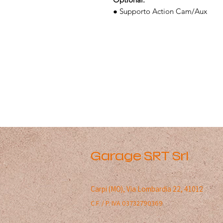
● Supporto Action Cam/Aux
Garage SRT Srl
Carpi (MO),
Via Lombardia 22, 41012
C.F. / P. IVA 03732790369