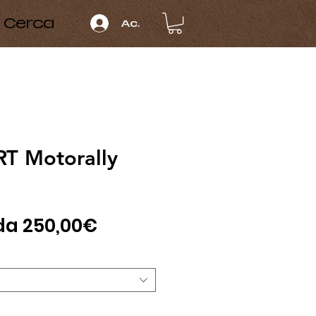
Cerca
Accedi
RT Motorally
Prezzo
 da
250,00€
scontato