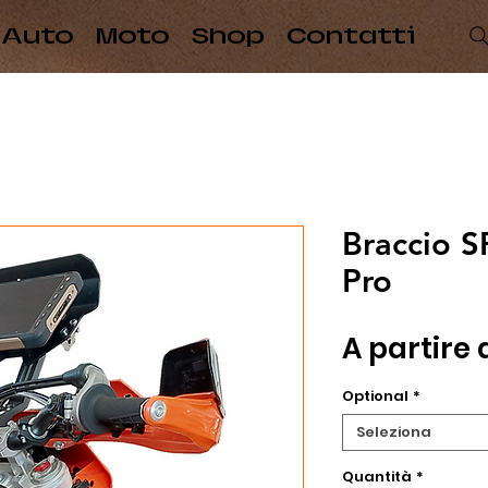
Auto
Moto
Shop
Contatti
Braccio S
Pro
A partire
Optional
*
Seleziona
Quantità
*