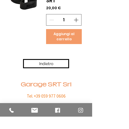
SRT
Prezzo
20,00 €
Aggiungi al
carrello
Indietro
Garage SRT Srl
Tel. +39 059 977 0606
Email
garagesrt@gmail.com
Carpi (MO),
Via Lombardia 22, 41012
C.F. / P. IVA
03732790369