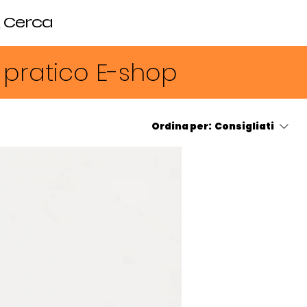
Cerca
Accedi
n pratico E-shop
Ordina per:
Consigliati