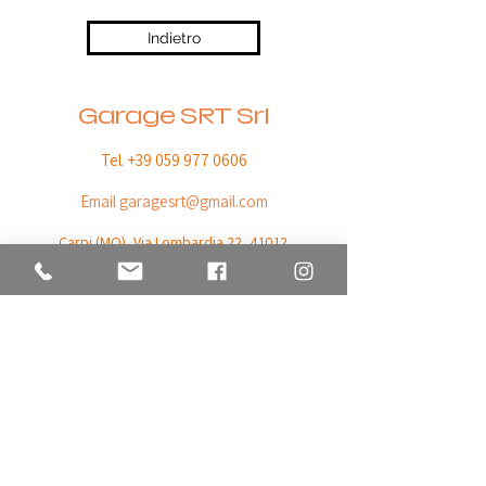
Indietro
Garage SRT Srl
Tel. +39 059 977 0606
Email
garagesrt@gmail.com
Carpi (MO),
Via Lombardia 22, 41012
C.F. / P. IVA
03732790369
Orari di apertura
da Lunedì a Venerdì
08:30 - 12:30 / 14:30 - 18:30
© All rights reserved