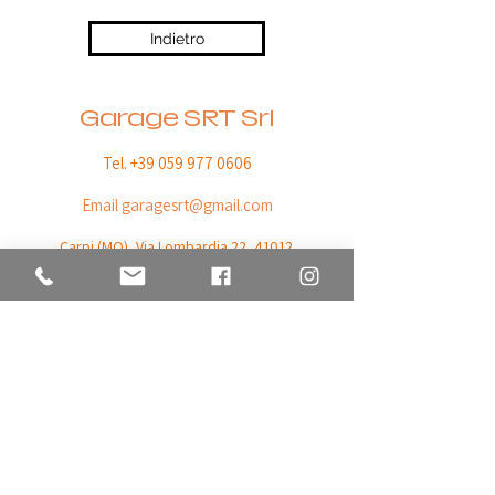
Indietro
Garage SRT Srl
Tel. +39 059 977 0606
Email
garagesrt@gmail.com
Carpi (MO),
Via Lombardia 22, 41012
C.F. / P. IVA
03732790369
Orari di apertura
da Lunedì a Venerdì
08:30 - 12:30 / 14:30 - 18:30
© All rights reserved