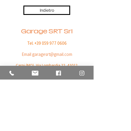
Indietro
Garage SRT Srl
Tel. +39 059 977 0606
Email
garagesrt@gmail.com
Carpi (MO),
Via Lombardia 22, 41012
C.F. / P. IVA
03732790369
Orari di apertura
da Lunedì a Venerdì
08:30 - 12:30 / 14:30 - 18:30
© All rights reserved