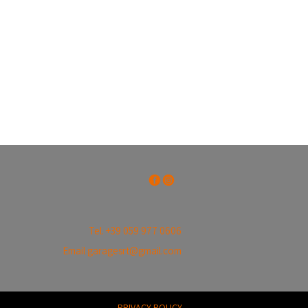
Tel. +39 059 977 0606
Email
garagesrt@gmail.com
PRIVACY POLICY