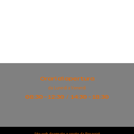
Orari di apertura
da Lunedì a Venerdì
08:30 - 12:30 / 14:30 - 18:30
Sito web disegnato e creato da
Proassist