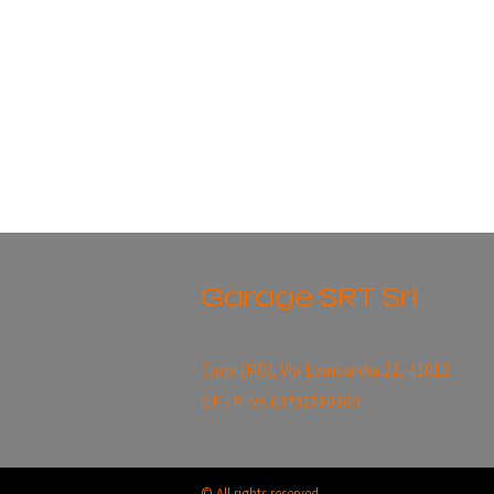
Garage SRT Srl
Carpi (MO),
Via Lombardia 22, 41012
C.F. / P. IVA 03732790369
© All rights reserved